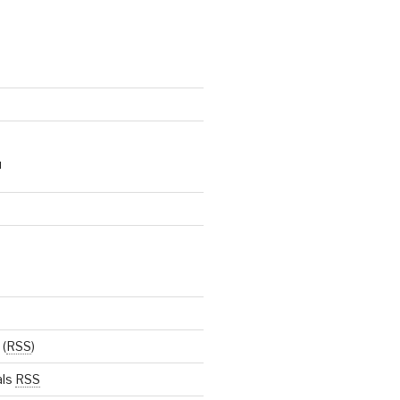
N
d
(
RSS
)
als
RSS