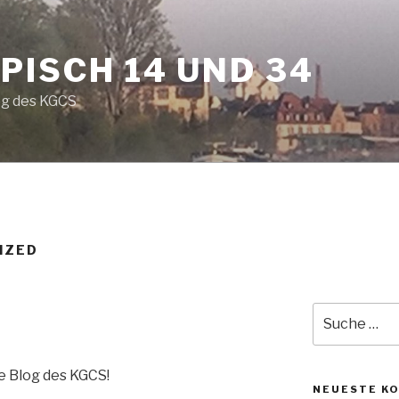
PISCH 14 UND 34
og des KGCS
IZED
Suche
nach:
e Blog des KGCS!
NEUESTE K