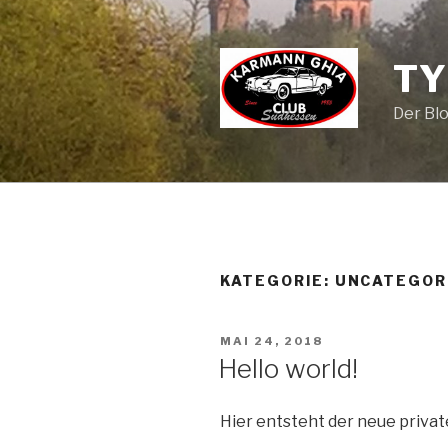
Zum
Inhalt
springen
TY
Der Bl
KATEGORIE: UNCATEGOR
VERÖFFENTLICHT
MAI 24, 2018
AM
Hello world!
Hier entsteht der neue privat